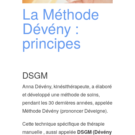
La Méthode
g
a
Dévény :
t
i
principes
o
n
DSGM
Anna Dévény, kinésithérapeute, a élaboré
et développé une méthode de soins,
pendant les 30 dernières années, appelée
Méthode Dévény (prononcer Déveigne).
Cette technique spécifique de thérapie
manuelle , aussi appelée
DSGM (Dévény