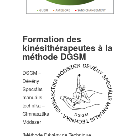
Formation des
kinésithérapeutes à la
méthode DGSM
DSGM =
Dévény
Speciális
manuális
technika –
Gimnasztika
Módszer
(Méthode Dévény de Technique