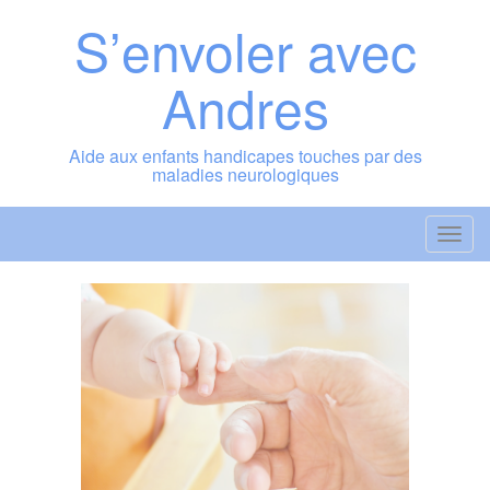
Skip
S’envoler avec
to
content
Andres
Aide aux enfants handicapes touches par des
maladies neurologiques
T
o
g
g
l
e
n
a
v
i