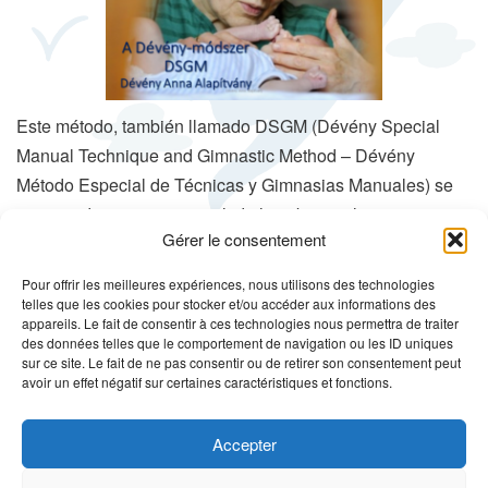
n
a
v
e
Este método, también llamado DSGM (Dévény Special
g
Manual Technique and Gimnastic Method – Dévény
a
Método Especial de Técnicas y Gimnasias Manuales) se
c
i
practica de manera integral: de la cabeza a los pies.
Gérer le consentement
ó
Consiste en eliminar las
contracturas
(acortamiento del
n
músculo) a fin de reestablecer el estado original del
Pour offrir les meilleures expériences, nous utilisons des technologies
telles que les cookies pour stocker et/ou accéder aux informations des
sistema muscular, de los ligamentos, tejidos, tendones y
appareils. Le fait de consentir à ces technologies nous permettra de traiter
nervios para recuperar el movimiento normal.
des données telles que le comportement de navigation ou les ID uniques
sur ce site. Le fait de ne pas consentir ou de retirer son consentement peut
El método Dévény no es una técnica de masajes; es una
avoir un effet négatif sur certaines caractéristiques et fonctions.
terapia manual que sirve para corregir las posiciones
incorrectas (patológicas) del cuerpo tratando los músculos
Accepter
y los tendones en posición estirada o en movimiento.