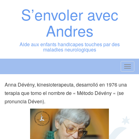
Saltar
S’envoler avec
al
contenido
Andres
Aide aux enfants handicapes touches par des
maladies neurologiques
A
l
t
Anna Dévény, kinesioterapeuta, desarrolló en 1976 una
e
terapia que tomo el nombre de « Método Dévény « (se
r
pronuncia Déven).
n
a
r
l
a