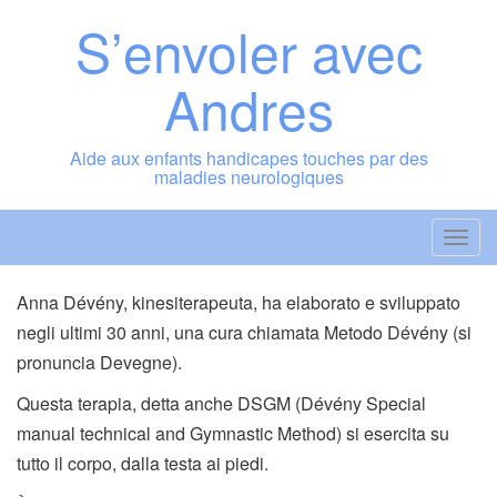
Vai
S’envoler avec
al
contenuto
Andres
Aide aux enfants handicapes touches par des
maladies neurologiques
A
t
t
Anna Dévény, kinesiterapeuta, ha elaborato e sviluppato
i
negli ultimi 30 anni, una cura chiamata Metodo Dévény (si
v
pronuncia Devegne).
a
Questa terapia, detta anche DSGM (Dévény Special
/
manual technical and Gymnastic Method) si esercita su
d
tutto il corpo, dalla testa ai piedi.
i
s