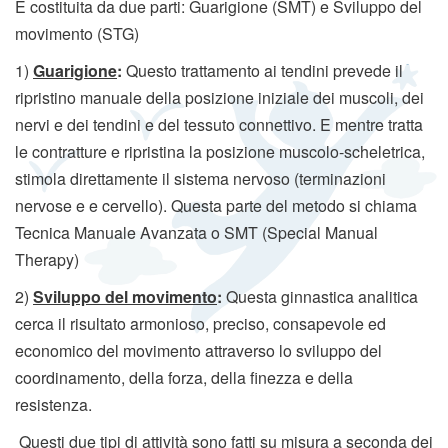
È costituita da due parti: Guarigione (SMT) e Sviluppo del
a
movimento (STG)
t
1)
Guarigione
:
Questo trattamento ai tendini prevede il
t
i
ripristino manuale della posizione iniziale dei muscoli, dei
v
nervi e dei tendini e del tessuto connettivo. E mentre tratta
a
le contratture e ripristina la posizione muscolo-scheletrica,
l
stimola direttamente il sistema nervoso (terminazioni
a
nervose e e cervello). Questa parte del metodo si chiama
n
Tecnica Manuale Avanzata o SMT (Special Manual
a
Therapy)
v
2)
Sviluppo del movimento
:
Questa ginnastica analitica
i
g
cerca il risultato armonioso, preciso, consapevole ed
a
economico del movimento attraverso lo sviluppo del
z
coordinamento, della forza, della finezza e della
i
resistenza.
o
Questi due tipi di attività sono fatti su misura a seconda dei
n