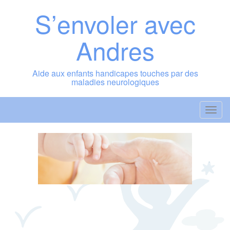
Skip
S’envoler avec
to
content
Andres
Aide aux enfants handicapes touches par des
maladies neurologiques
T
o
g
g
l
e
n
a
v
i