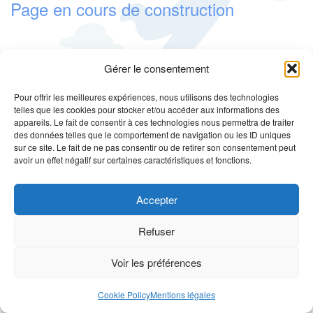
Page en cours de construction
g
a
t
i
Gérer le consentement
o
Pour offrir les meilleures expériences, nous utilisons des technologies
n
telles que les cookies pour stocker et/ou accéder aux informations des
appareils. Le fait de consentir à ces technologies nous permettra de traiter
Qui sommes-nous ?
Faits et Chiffres
J’adhère
des données telles que le comportement de navigation ou les ID uniques
sur ce site. Le fait de ne pas consentir ou de retirer son consentement peut
Je fais un don
S’informer
Contact
avoir un effet négatif sur certaines caractéristiques et fonctions.
Copyright Masson-Production Web www.masson-webmaster.com
Unite
Accepter
Theme
powered by
WordPress
.
Refuser
Voir les préférences
Cookie Policy
Mentions légales