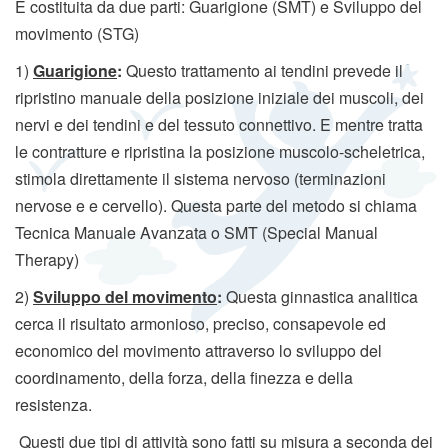
È costituita da due parti: Guarigione (SMT) e Sviluppo del
a
movimento (STG)
t
1)
Guarigione
:
Questo trattamento ai tendini prevede il
t
i
ripristino manuale della posizione iniziale dei muscoli, dei
v
nervi e dei tendini e del tessuto connettivo. E mentre tratta
a
le contratture e ripristina la posizione muscolo-scheletrica,
l
stimola direttamente il sistema nervoso (terminazioni
a
nervose e e cervello). Questa parte del metodo si chiama
n
Tecnica Manuale Avanzata o SMT (Special Manual
a
Therapy)
v
2)
Sviluppo del movimento
:
Questa ginnastica analitica
i
g
cerca il risultato armonioso, preciso, consapevole ed
a
economico del movimento attraverso lo sviluppo del
z
coordinamento, della forza, della finezza e della
i
resistenza.
o
Questi due tipi di attività sono fatti su misura a seconda dei
n