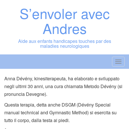
Vai
S’envoler avec
al
contenuto
Andres
Aide aux enfants handicapes touches par des
maladies neurologiques
A
t
t
Anna Dévény, kinesiterapeuta, ha elaborato e sviluppato
i
negli ultimi 30 anni, una cura chiamata Metodo Dévény (si
v
pronuncia Devegne).
a
Questa terapia, detta anche DSGM (Dévény Special
/
manual technical and Gymnastic Method) si esercita su
d
tutto il corpo, dalla testa ai piedi.
i
s