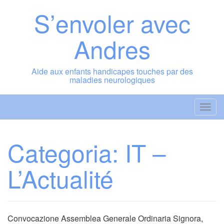
Vai
S’envoler avec
al
contenuto
Andres
Aide aux enfants handicapes touches par des
maladies neurologiques
A
t
t
Categoria:
IT –
i
v
L’Actualité
a
/
d
i
Convocazione Assemblea Generale Ordinaria Signora,
s