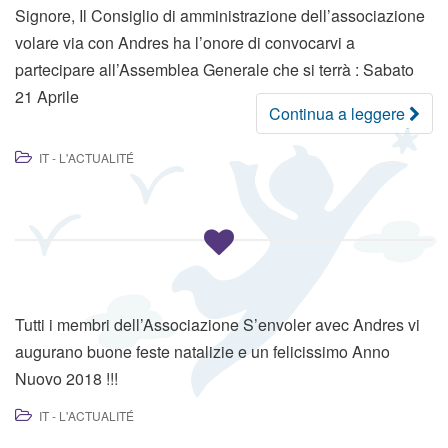
Signore, Il Consiglio di amministrazione dell’associazione
a
volare via con Andres ha l’onore di convocarvi a
t
partecipare all’Assemblea Generale che si terrà : Sabato
t
21 Aprile
i
Continua a leggere
v
a
IT - L'ACTUALITÉ
l
a
n
a
v
i
g
Tutti i membri dell’Associazione S’envoler avec Andres vi
a
augurano buone feste natalizie e un felicissimo Anno
z
Nuovo 2018 !!!
i
IT - L'ACTUALITÉ
o
n