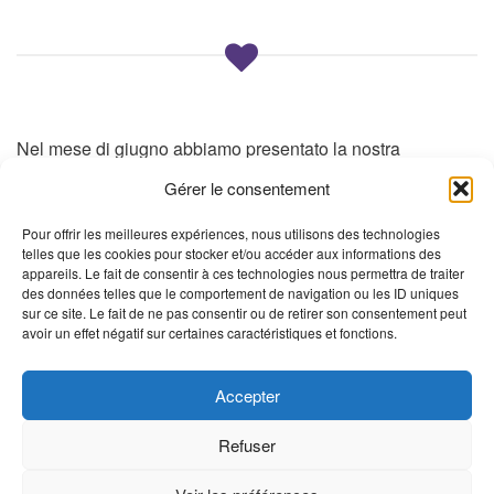
e
Nel mese di giugno abbiamo presentato la nostra
associazione ad una kinesiterapista del metodo Dévény e
Gérer le consentement
al personale medico e abbiamo stabilito le tappe dei mesi
Pour offrir les meilleures expériences, nous utilisons des technologies
a venire e del
telles que les cookies pour stocker et/ou accéder aux informations des
Continua a leggere
appareils. Le fait de consentir à ces technologies nous permettra de traiter
des données telles que le comportement de navigation ou les ID uniques
IT - L'ACTUALITÉ
sur ce site. Le fait de ne pas consentir ou de retirer son consentement peut
avoir un effet négatif sur certaines caractéristiques et fonctions.
Accepter
Refuser