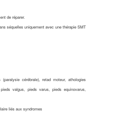
ent de réparer.
te sans séquelles uniquement avec une thérapie SMT
s (paralysie cérébrale), reta
d moteur,
athologies
, pieds valgus, pieds varus, pieds equinovarus,
laire liés aux syndromes