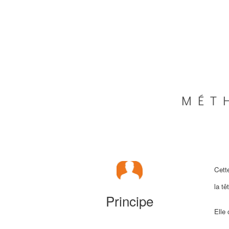
MÉT
Cett
la tê
Principe
Elle