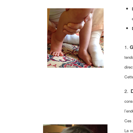
1.
G
tend
dire
Cett
2.
cons
l’en
Ces 
La m