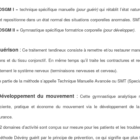
DSGM I
= technique spécifique manuelle
(pour guérir)
qui rétablit l’état na
et repositionne dans un état normal des situations corporelles anormales. S
DSGM II =
Gymnastique spécifique formatrice corporelle
(pour développer)
.
uérison
:
Ce traitement tendineux consiste à remettre et/ou restaurer manue
ons et du tissu conjonctif. En même temps qu’il traite les contractures et res
ctement le système nerveux (terminaisons nerveuses et cerveau).
e partie de la méthode s’appelle Technique Manuelle Avancée ou SMT (Speci
Développement du mouvement
:
Cette gymnastique analytique 
ciente, pratique et économe du mouvement via le développement de la c
durance.
2 domaines d’activité sont conçus sur mesure pour les patients et les trouble
éthode Dévény guérit par le principe de prévention, ce qui signifie que plus