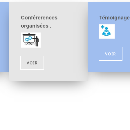
Conférerences
Témoignage
organisées .
VOIR
VOIR