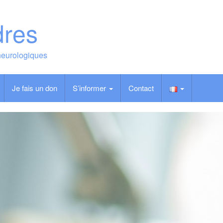
dres
neurologiques
Je fais un don
S’informer
Contact