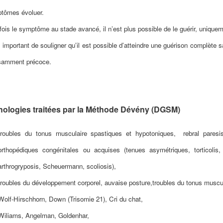
tômes évoluer.
fois le symptôme au stade avancé, il n’est plus possible de le guérir, uniquem
st important de souligner qu’il est possible d’atteindre une guérison complè
isamment précoce.
hologies traitées par la Méthode Dévény (DGSM)
troubles du tonus musculaire spastiques et hypotoniques,
rebral paresi
orthopédiques congénitales ou acquises (tenues asymétriques, torticolis
arthrogryposis, Scheuermann, scoliosis),
troubles du développement corporel,
auvaise posture,
troubles du tonus muscu
Wolf-Hirschhorn, Down (Trisomie 21), Cri du chat,
Wiliams, Angelman, Goldenhar,