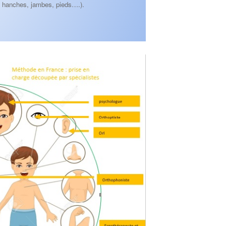
s, hanches, jambes, pieds….).