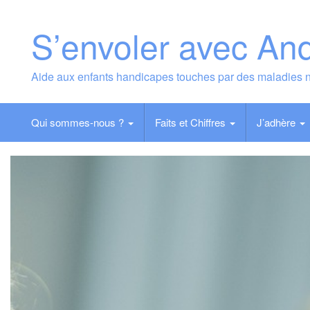
Skip
to
S’envoler avec An
content
Aide aux enfants handicapes touches par des maladies 
Qui sommes-nous ?
Faits et Chiffres
J’adhère