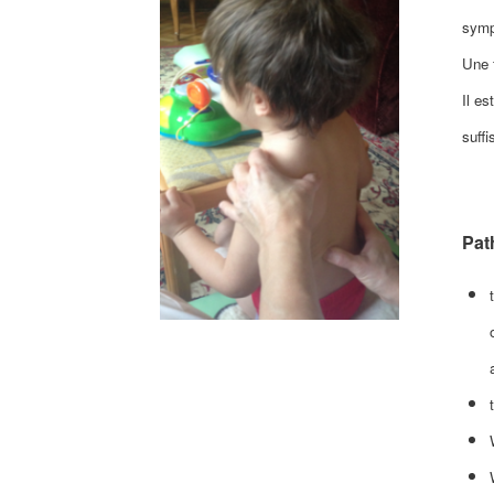
symp
Une 
Il e
suff
Pat