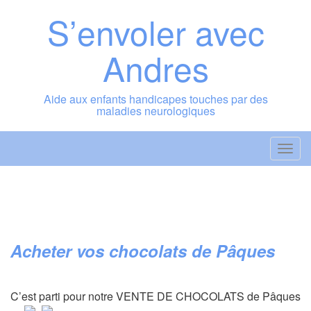
Skip
S’envoler avec
to
content
Andres
Aide aux enfants handicapes touches par des
maladies neurologiques
T
o
g
g
l
e
Acheter vos chocolats de Pâques
n
a
v
C’est parti pour notre VENTE DE CHOCOLATS de Pâques
i