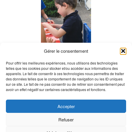
Gérer le consentement
A fuerza de múltiples sesiones y de mucha perseverancia,
Pour offrir les meilleures expériences, nous utilisons des technologies
telles que les cookies pour stocker et/ou accéder aux informations des
este método ha permitido finalmente a Andres de realizar
appareils. Le fait de consentir à ces technologies nous permettra de traiter
movimientos que hasta el momento de comenzar este
des données telles que le comportement de navigation ou les ID uniques
sur ce site. Le fait de ne pas consentir ou de retirer son consentement peut
método eran imposibles.
avoir un effet négatif sur certaines caractéristiques et fonctions.
Le ayudó a aprender a manipular, hablar, comer sin
ahogarse, caminar, reforzar sus músculos…… y a vivir
Accepter
feliz!!
Refuser