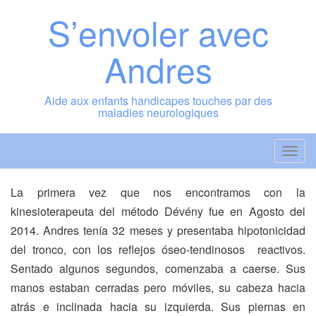
Saltar
S’envoler avec
al
contenido
Andres
Aide aux enfants handicapes touches par des
maladies neurologiques
A
l
t
La primera vez que nos encontramos con la
e
kinesioterapeuta del método Dévény fue en Agosto del
r
2014. Andres tenía 32 meses y presentaba hipotonicidad
n
del tronco, con los reflejos óseo-tendinosos reactivos.
a
Sentado algunos segundos, comenzaba a caerse. Sus
r
manos estaban cerradas pero móviles, su cabeza hacia
l
atrás e inclinada hacia su izquierda. Sus piernas en
a