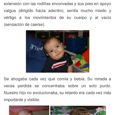
extensión con las rodillas encorvadas y sus pies en apoyo
n
valgus (dirigido hacia adentro), sentía mucho miedo y
a
vértigo a los movimientos de su cuerpo y al vacio
v
(sensación de caerse).
e
g
a
c
i
ó
n
Se ahogaba cada vez que comía y bebía. Su mirada a
veces perdida se concentraba sobre un solo punto.
Nuestro hijo no evolucionaba, su retardo era cada vez más
importante y visible.